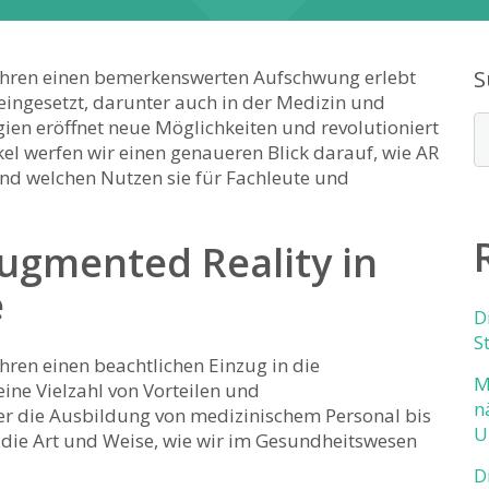
n Jahren einen bemerkenswerten Aufschwung erlebt
S
eingesetzt, darunter auch⁣ in der Medizin ⁤und
n eröffnet‍ neue Möglichkeiten ⁢und revolutioniert
el⁣ werfen wir‍ einen genaueren Blick ‍darauf, wie⁣ AR
nd welchen Nutzen​ sie für Fachleute ⁤und‍
Augmented Reality in
e
D
S
ahren einen⁢ beachtlichen Einzug in die
M
ine Vielzahl ⁢von Vorteilen und
n
ber ⁢die Ausbildung ‍von‍ medizinischem Personal bis
U
ie ‍Art und Weise, ⁢wie wir ⁢im ‍Gesundheitswesen​
D