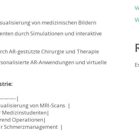
V
V
sualisierung von‌ medizinischen Bildern
enten durch Simulationen und interaktive
urch AR-gestützte Chirurgie und Therapie
rsonalisierte⁣ AR-Anwendungen und ‍virtuelle
E
strie:
——-|
ualisierung⁢ von MRI-Scans ​ |
für Medizinstudenten|
ährend⁣ Operationen|
 für Schmerzmanagement ⁤ |